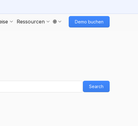
eise
Ressourcen
🌐
Demo buchen